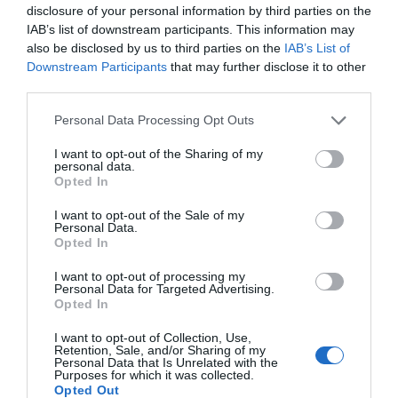
disclosure of your personal information by third parties on the
IAB’s list of downstream participants. This information may
also be disclosed by us to third parties on the
IAB’s List of
Downstream Participants
that may further disclose it to other
Monitoraggio
third parties.
Tracciamento real time
Personal Data Processing Opt Outs
I want to opt-out of the Sharing of my
personal data.
Per ogni dispositivo, forniamo gli
Opted In
accessi a un’area riservata nelle
I want to opt-out of the Sale of my
nostre piattaforme online di
Personal Data.
Opted In
gestione e monitoraggio dei
I want to opt-out of processing my
sistemi acquistati. Nell’area
Personal Data for Targeted Advertising.
riservata è possibile non solo
Opted In
monitorare la posizione del
I want to opt-out of Collection, Use,
Retention, Sale, and/or Sharing of my
dispositivo ma anche gestirne le
Personal Data that Is Unrelated with the
Purposes for which it was collected.
impostazioni.
Opted Out