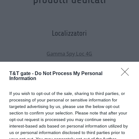
Localizzatori
Gamma Spy Loc 4G
Micro Sentinel
T&T gate -
Do Not Process My Personal
Information
Screen
If you wish to opt-out of the sale, sharing to third parties, or
processing of your personal or sensitive information for
Personal Tracker
targeted advertising by us, please use the below opt-out
section to confirm your selection. Please note that after your
opt-out request is processed you may continue seeing
Registratori
interest-based ads based on personal information utilized by
us or personal information disclosed to third parties prior to
your opt-out. You may separately opt-out of the further