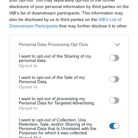
Blue Rec
disclosure of your personal information by third parties on the
IAB’s list of downstream participants. This information may
also be disclosed by us to third parties on the
IAB’s List of
Gamma Wily Rec Vox
Downstream Participants
that may further disclose it to other
third parties.
Wily Rec Slim Vox+NoStop
Personal Data Processing Opt Outs
I want to opt-out of the Sharing of my
Videocamere
personal data.
Opted In
I want to opt-out of the Sale of my
Chase Cam
Personal Data.
Opted In
NasCam
I want to opt-out of processing my
Personal Data for Targeted Advertising.
Opted In
I want to opt-out of Collection, Use,
Retention, Sale, and/or Sharing of my
Personal Data that Is Unrelated with the
Purposes for which it was collected.
Opted Out