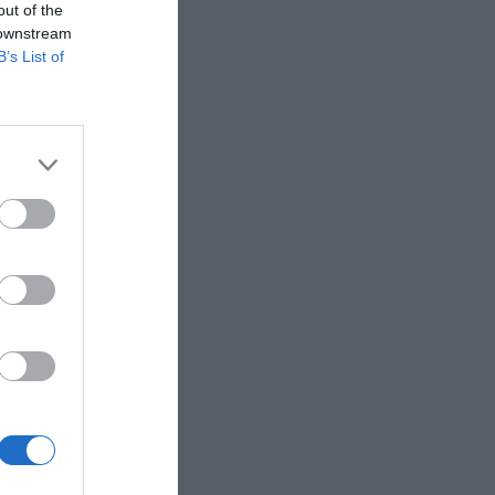
out of the
 downstream
B’s List of