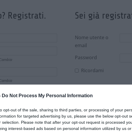
? Registrati.
Sei già registra
Nome utente o
email
Password
Cambia
Ricordami
Cambia
-
Do Not Process My Personal Information
Cambia
to opt-out of the sale, sharing to third parties, or processing of your per
formation for targeted advertising by us, please use the below opt-out s
teri.
r selection. Please note that after your opt-out request is processed y
eing interest-based ads based on personal information utilized by us or
me minimo una robustezza