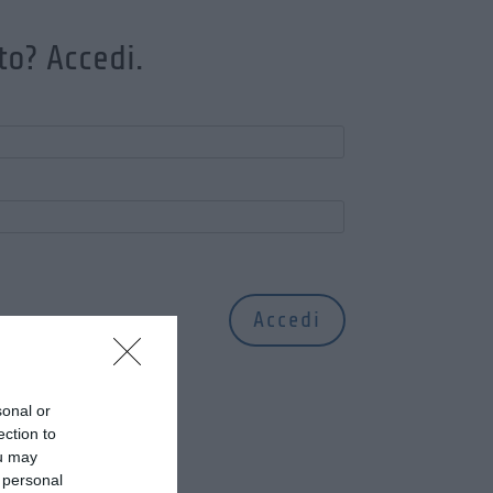
to? Accedi.
sonal or
ection to
ou may
 personal