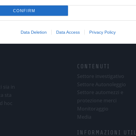
CONFIRM
Data Deletion
Data Access
Privacy Policy
CONTENUTI
Settore investigativo
Settore Autonoleggio
 sia in
Settore automezzi e
za sta
protezione merci
ad hoc
Monitoraggio
Media
INFORMAZIONI UTI