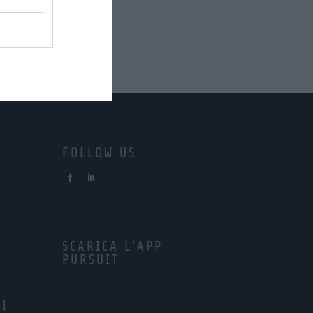
FOLLOW US
SCARICA L’APP
PURSUIT
LI