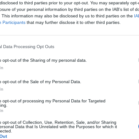
disclosed to third parties prior to your opt-out. You may separately opt-
losure of your personal information by third parties on the IAB’s list of
. This information may also be disclosed by us to third parties on the
IA
Participants
that may further disclose it to other third parties.
tamento dei dati descritte
l Data Processing Opt Outs
o opt-out of the Sharing of my personal data.
Cambia
In
ni
*
o opt-out of the Sale of my Personal Data.
In
to opt-out of processing my Personal Data for Targeted
ing.
In
o opt-out of Collection, Use, Retention, Sale, and/or Sharing
ersonal Data that Is Unrelated with the Purposes for which it
lected.
Out