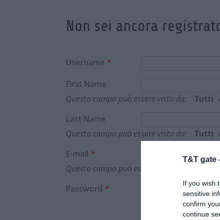
Non sei ancora registrato
Username
*
First Name
Questo campo può essere visto da:
Tutti
Last Name
Questo campo può essere visto da:
Tutti
E-mail
*
T&T gate 
Questo campo può essere visto da:
Tutti
If you wish 
Password
*
sensitive in
Lunghezza minima di 8 carat
confirm you
continue se
La password deve avere co