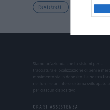
Siamo un’azienda che fa sistemi per la
tracciatura e localizzazione di beni e merci
movimento sia in deposito. La nostra for
nel fornire un intero sistema sviluppato 
per ciascun dispositivo.
ORARI ASSISTENZA